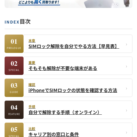
む
手
目次
INDEX
順
01
本章
›
SIMロック解除を自分でやる方法【早見表】
PROLOGUE
02
重要
›
そもそも解除が不要な端末がある
SPECIAL
03
確認
›
iPhoneでSIMロックの状態を確認する方法
GUIDE
04
手順
›
自分で解除する手順（オンライン）
FEATURE
05
比較
›
キャリア別の窓口と条件
SPECIAL