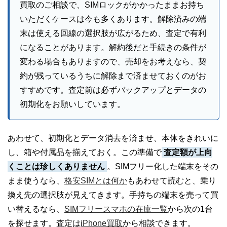
買取のご相談で、SIMロックがかかったままお持ち
いただくケースは今も多くあります。解除済みの端
末は使える回線の選択肢が広がるため、査定で有利
になることがあります。解約後だと手続きの条件が
変わる場合もありますので、売却をお考えなら、契
約が残っているうちに解除まで済ませておくのがお
すすめです。査定前は必ずバックアップとデータの
初期化をお願いしています。
あわせて、初期化とデータ消去を済ませ、本体をきれいに
し、箱や付属品を揃えておく。この準備で
査定額が上向
くことは珍しくありません
。SIMフリー化した端末をその
まま使うなら、
格安SIMとは何か
もあわせて読むと、乗り
換え先の選択肢が見えてきます。手持ちの端末を売って買
い替えるなら、
SIMフリースマホの在庫一覧
から次の1台
を探せます。査定は
iPhone買取
から相談できます。