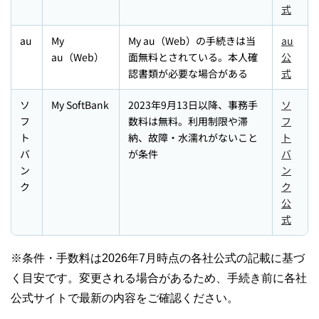
式
au
My
My au（Web）の手続きは当
au
au（Web）
面無料とされている。本人確
公
認書類が必要な場合がある
式
ソ
My SoftBank
2023年9月13日以降、事務手
ソ
フ
数料は無料。利用制限や滞
フ
ト
納、故障・水濡れがないこと
ト
バ
が条件
バ
ン
ン
ク
ク
公
式
※条件・手数料は2026年7月時点の各社公式の記載に基づ
く目安です。変更される場合があるため、手続き前に各社
公式サイトで最新の内容をご確認ください。