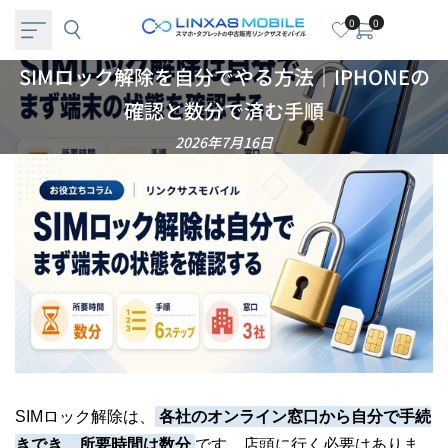
コ
0
0
ン
テ
SIM
SIMロック解除を自分でやる方法｜IPHONEの
ン
ツ
ロ
確認と数分で済む手順
へ
ッ
2026年7月16日
ス
キ
ク
ッ
解
プ
除
を
自
分
で
SIMロック解除は、
各社のオンライン窓口から自分で手続
や
きでき、所要時間は数分
です。店頭に行く必要はありま