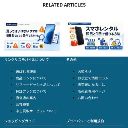
RELATED ARTICLES
買ってはいけないスマホランキング｜避けるべき8条件と見分け方
Galaxyレンタルは即日可能？1日から個人で借りる方法と料金
リンクサスモバイルについて
その他
選ばれる理由
お知らせ
商品ランクについて
お役立て情報コラム
リファービッシュ品について
販売者になるには
保証プランについて
販売者専用ページ
直営店の案内
お問い合わせ
会社概要
中古買取サービスについて
ショッピングガイド
プライバシーと利用規約