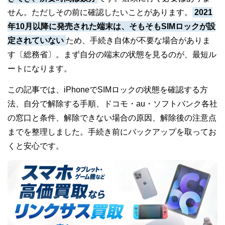
る
せん。ただしその前に確認したいことがあります。
2021
方
年10月以降に発売された端末は、そもそもSIMロックが設
法
定されていない
ため、手続き自体が不要な場合がありま
す〔総務省〕。まず自分の端末の状態を見るのが、最短ル
｜
ートになります。
iPhone
この記事では、iPhoneでSIMロックの状態を確認する方
の
法、自分で解除する手順、ドコモ・au・ソフトバンク各社
確
の窓口と条件、解除できない場合の原因、解除後の注意点
認
までを整理しました。手続き前にバックアップを取ってお
と
くと安心です。
数
分
で
済