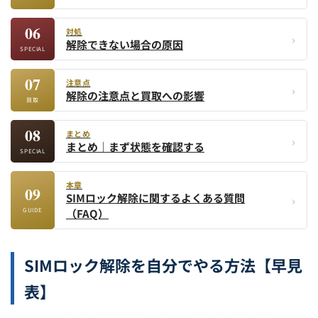
06
対処
›
解除できない場合の原因
SPECIAL
07
注意点
›
解除の注意点と買取への影響
買取
08
まとめ
›
まとめ｜まず状態を確認する
SPECIAL
本章
09
SIMロック解除に関するよくある質問
›
GUIDE
（FAQ）
SIMロック解除を自分でやる方法【早見
表】